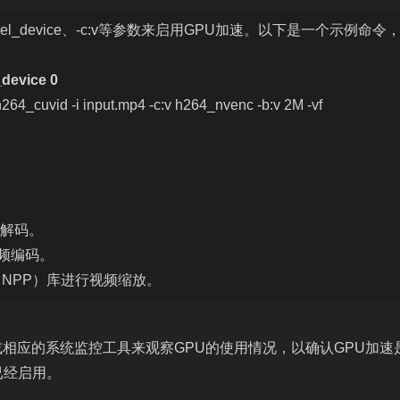
accel_device、-c:v等参数来启用GPU加速。以下是一个示例命令
evice 0
264_cuvid -i input.mp4 -c:v h264_nvenc -b:v 2M -vf
视频解码。
行视频编码。
性能原语（NPP）库进行视频缩放。
i命令或相应的系统监控工具来观察GPU的使用情况，以确认GPU加
已经启用。